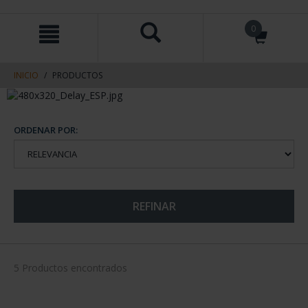
saltar
Saltar
0
al
al
contenido
men
de
navegacin
INICIO
PRODUCTOS
ORDENAR POR:
REFINAR
5 Productos encontrados