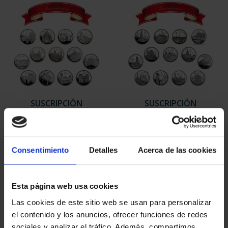
SUSCRIPCIÓN
SUSCRIPCIÓN
CAPITALES DE
CAPITALES DE
PROVINCIA 1
PROVINCIA 2
949,00 €
949,00 €
Consentimiento
Detalles
Acerca de las cookies
Sólo para usuarios
Sólo para usuarios
registrados
registrados
Esta página web usa cookies
Las cookies de este sitio web se usan para personalizar
el contenido y los anuncios, ofrecer funciones de redes
sociales y analizar el tráfico. Además, compartimos