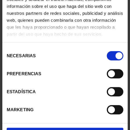
información sobre el uso que haga del sitio web con
nuestros partners de redes sociales, publicidad y análisis
web, quienes pueden combinarla con otra información
que les haya proporcionado o que hayan recopilado a
partir del uso que haya hecho de sus servicios.
SUSCRIPCIÓN
SUSCRIPCIÓN
CAPITALES DE
CAPITALES DE
PROVINCIA 3
PROVINCIA 4
Selección
949,00 €
949,00 €
NECESARIAS
de
consentimiento
Sólo para usuarios
Sólo para usuarios
registrados
registrados
PREFERENCIAS
ESTADÍSTICA
MARKETING