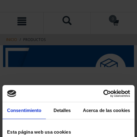
saltar
Saltar
0
al
al
contenido
men
de
navegacin
INICIO
PRODUCTOS
Consentimiento
Detalles
Acerca de las cookies
Esta página web usa cookies