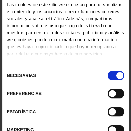
Las cookies de este sitio web se usan para personalizar
el contenido y los anuncios, ofrecer funciones de redes
sociales y analizar el tráfico. Además, compartimos
ORDENAR POR:
información sobre el uso que haga del sitio web con
nuestros partners de redes sociales, publicidad y análisis
web, quienes pueden combinarla con otra información
que les haya proporcionado o que hayan recopilado a
REFINAR
partir del uso que haya hecho de sus servicios.
Selección
NECESARIAS
de
1 Productos encontrados
consentimiento
PREFERENCIAS
ESTADÍSTICA
MARKETING