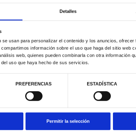
Detalles
s
b se usan para personalizar el contenido y los anuncios, ofrecer
RIMONIO III -
CIUDADES PATRIMONIO III -
CIUD
s, compartimos información sobre el uso que haga del sitio web 
AGONA
SEGOVIA
S
 análisis web, quienes pueden combinarla con otra información q
00 €
73,00 €
r del uso que haya hecho de sus servicios.
PREFERENCIAS
ESTADÍSTICA
Permitir la selección