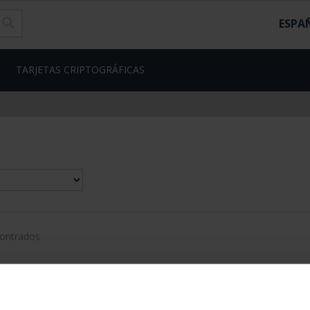
ESPA
TARJETAS CRIPTOGRÁFICAS
contrados