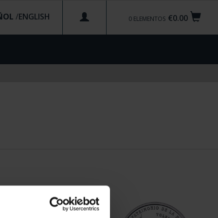
ÑOL
/
€0.00
0
ELEMENTOS