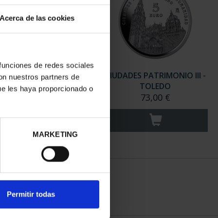
Acerca de las cookies
 funciones de redes sociales
ADES PATRIMONIO III -
CIUDADES PATRIMONIO III -
con nuestros partners de
ANTIAGO DE CO...
TOLEDO
ue les haya proporcionado o
73,00 €
73,00 €
MARKETING
Permitir todas