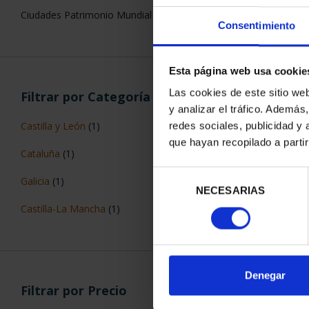
Ciudades Patrimonio Mundial
Consentimiento
Esta página web usa cookie
Las cookies de este sitio we
Filtrar por Categoría
CIUDADES PAT
y analizar el tráfico. Ademá
TARR
Castilla y León
(1)
redes sociales, publicidad y
73,
que hayan recopilado a parti
Cataluña
(1)
Selección
Galicia
(1)
NECESARIAS
de
consentimiento
Castilla-La Mancha
(1)
ORDENAR POR:
Denegar
Filtrar por Precio