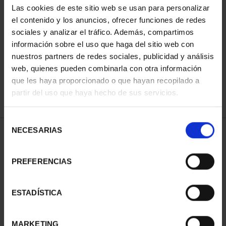
Las cookies de este sitio web se usan para personalizar
el contenido y los anuncios, ofrecer funciones de redes
sociales y analizar el tráfico. Además, compartimos
ORDENAR POR:
información sobre el uso que haga del sitio web con
nuestros partners de redes sociales, publicidad y análisis
web, quienes pueden combinarla con otra información
que les haya proporcionado o que hayan recopilado a
REFINAR
partir del uso que haya hecho de sus servicios.
Selección
NECESARIAS
de
1 Productos encontrados
consentimiento
PREFERENCIAS
ESTADÍSTICA
MARKETING