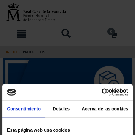
saltar
Saltar
0
al
al
contenido
men
de
navegacin
INICIO
PRODUCTOS
Consentimiento
Detalles
Acerca de las cookies
Esta página web usa cookies