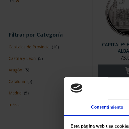
5 €
Filtrar por Categoría
CAPITALES 
Capitales de Provincia
(10)
ALBA
73,
Castilla y León
(5)
Aragón
(5)
Cataluña
(5)
Madrid
(5)
más ...
Consentimiento
Esta página web usa cookie