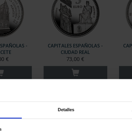
ESPAÑOLAS -
CAPITALES ESPAÑOLAS -
CAP
CETE
CIUDAD REAL
00 €
73,00 €
Detalles
s