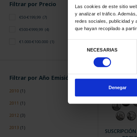
Filtrar por Precio
Las cookies de este sitio we
y analizar el tráfico. Ademá
€50-€199,99
(7)
CAPITALES 
redes sociales, publicidad y
TO
que hayan recopilado a parti
€500-€999,99
(4)
73,
€1.000-€100.000
(1)
Selección
NECESARIAS
de
consentimiento
Filtrar por Año Emisión
Denegar
2010
(1)
2011
(1)
2012
(3)
2013
(1)
SUSCRIPCIÓN