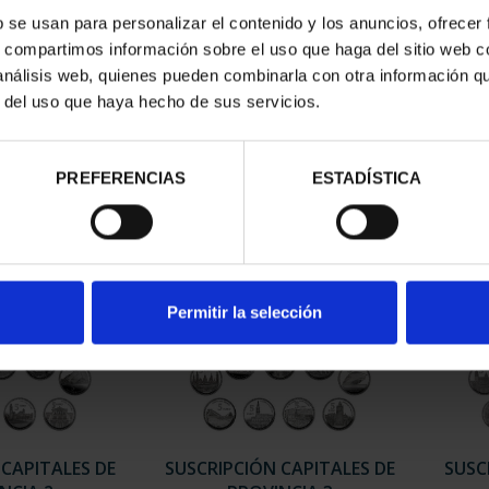
b se usan para personalizar el contenido y los anuncios, ofrecer
s, compartimos información sobre el uso que haga del sitio web 
ESPAÑOLAS -
CIUDADES PATRIMONIO II -
CIUD
 análisis web, quienes pueden combinarla con otra información q
LEDO
CUENCA
r del uso que haya hecho de sus servicios.
00 €
73,00 €
PREFERENCIAS
ESTADÍSTICA
Permitir la selección
 CAPITALES DE
SUSCRIPCIÓN CAPITALES DE
SUSC