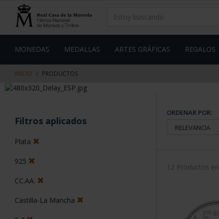
saltar
Saltar
al
al
contenido
men
de
navegacin
MONEDAS
MEDALLAS
ARTES GRÁFICAS
REGALOS
INICIO
PRODUCTOS
ORDENAR POR:
Filtros aplicados
Plata
925
12 Productos e
CC.AA.
Castilla-La Mancha