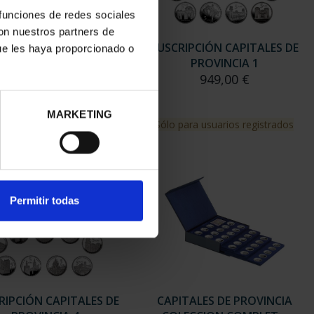
 funciones de redes sociales
con nuestros partners de
ADES PATRIMONIO III -
SUSCRIPCIÓN CAPITALES DE
ue les haya proporcionado o
TOLEDO
PROVINCIA 1
73,00 €
949,00 €
MARKETING
Sólo para usuarios registrados
Permitir todas
RIPCIÓN CAPITALES DE
CAPITALES DE PROVINCIA