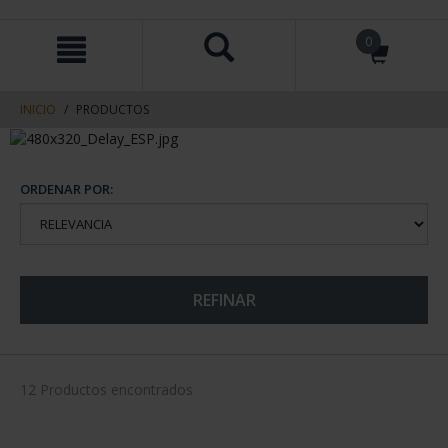
saltar
Saltar
0
al
al
contenido
men
de
navegacin
INICIO
PRODUCTOS
ORDENAR POR:
REFINAR
12 Productos encontrados