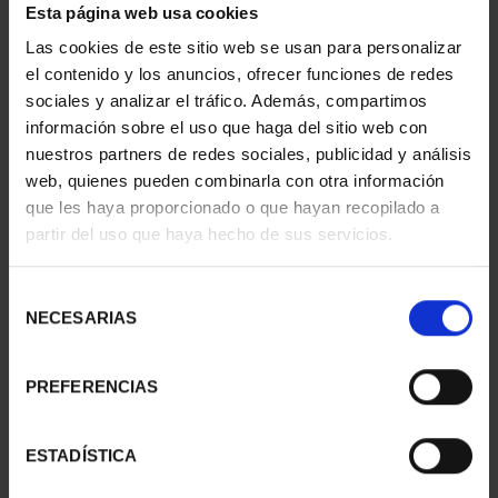
Esta página web usa cookies
CAPITALES ESPAÑOLAS
CIUDADES PATRIMONIO
Las cookies de este sitio web se usan para personalizar
- TOLEDO
II - CUENCA
el contenido y los anuncios, ofrecer funciones de redes
73,00 €
73,00 €
sociales y analizar el tráfico. Además, compartimos
información sobre el uso que haga del sitio web con
nuestros partners de redes sociales, publicidad y análisis
web, quienes pueden combinarla con otra información
que les haya proporcionado o que hayan recopilado a
partir del uso que haya hecho de sus servicios.
Selección
NECESARIAS
de
consentimiento
PREFERENCIAS
CIUDADES PATRIMONIO
SUSCRIPCIÓN
ESTADÍSTICA
III - TOLEDO
CAPITALES DE
73,00 €
PROVINCIA 1