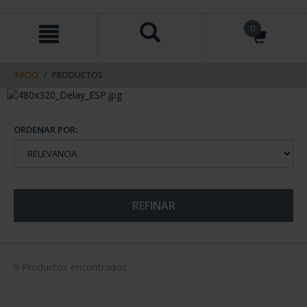
saltar
Saltar
0
al
al
contenido
men
de
navegacin
INICIO
PRODUCTOS
ORDENAR POR:
REFINAR
9 Productos encontrados