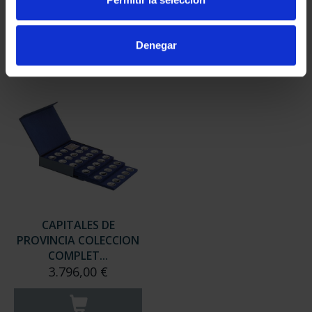
949,00 €
949,00 €
Sólo para usuarios
Sólo para usuarios
Denegar
registrados
registrados
CAPITALES DE
PROVINCIA COLECCION
COMPLET...
3.796,00 €