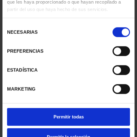
que les haya proporcionado o que hayan recopilado a
SUSCRIPCIÓN
SUSCRIPCIÓN
partir del uso que haya hecho de sus servicios.
CAPITALES DE
CAPITALES DE
PROVINCIA 1
PROVINCIA 2
Selección
949,00 €
949,00 €
NECESARIAS
de
Sólo para usuarios
Sólo para usuarios
consentimiento
registrados
registrados
PREFERENCIAS
ESTADÍSTICA
MARKETING
Permitir todas
SUSCRIPCIÓN
SUSCRIPCIÓN
CAPITALES DE
CAPITALES DE
PROVINCIA 3
PROVINCIA 4
Permitir la selección