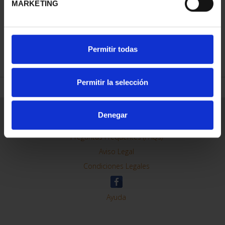
MARKETING
REFINAR
Permitir todas
Permitir la selección
Información General
Denegar
Contacto
Preguntas Frequentes (FAQs)
Aviso Legal
Condiciones Legales
Ayuda