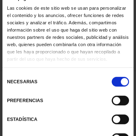
Las cookies de este sitio web se usan para personalizar
el contenido y los anuncios, ofrecer funciones de redes
ORDENAR POR:
sociales y analizar el tráfico. Además, compartimos
información sobre el uso que haga del sitio web con
nuestros partners de redes sociales, publicidad y análisis
web, quienes pueden combinarla con otra información
que les haya proporcionado o que hayan recopilado a
REFINAR
partir del uso que haya hecho de sus servicios.
Selección
1 Productos encontrados
NECESARIAS
de
consentimiento
PREFERENCIAS
ESTADÍSTICA