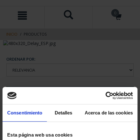
saltar
Saltar
0
al
al
contenido
men
de
navegacin
INICIO
PRODUCTOS
ORDENAR POR:
REFINAR
Consentimiento
Detalles
Acerca de las cookies
1 Productos encontrados
Esta página web usa cookies