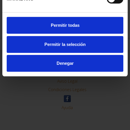
REFINAR
Permitir todas
Permitir la selección
Información General
Denegar
Contacto
Preguntas Frequentes (FAQs)
Aviso Legal
Condiciones Legales
Ayuda