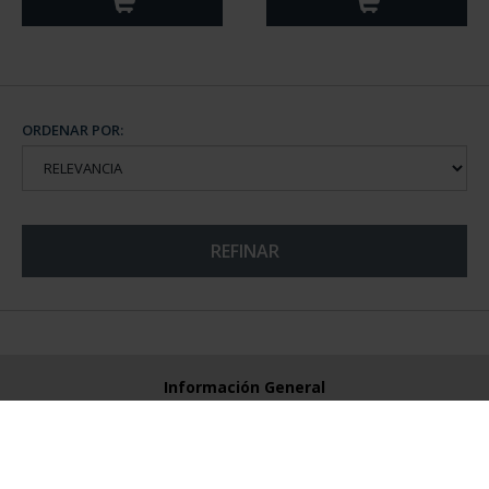
ORDENAR POR:
REFINAR
Información General
Contacto
Preguntas Frequentes (FAQs)
Aviso Legal