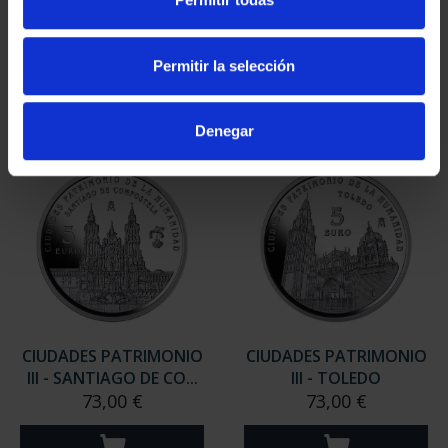
III - TARRAGONA
III - SEGOVIA
73,00 €
73,00 €
Permitir la selección
Denegar
CIUDADES PATRIMONIO
CIUDADES PATRIMONIO
III - SANTIAGO DE CO...
III - TOLEDO
73,00 €
73,00 €