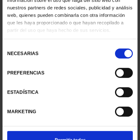
información sobre el uso que haga del sitio web con
nuestros partners de redes sociales, publicidad y análisis
web, quienes pueden combinarla con otra información
que les haya proporcionado o que hayan recopilado a
CIUDADES PATRIMONIO
CIUDADES PATRIMONIO
partir del uso que haya hecho de sus servicios.
II - CUENCA
II - SALAMANCA
73,00 €
73,00 €
Selección
NECESARIAS
de
consentimiento
PREFERENCIAS
ESTADÍSTICA
MARKETING
CIUDADES PATRIMONIO
CIUDADES PATRIMONIO
Permitir todas