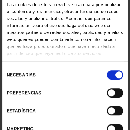
Las cookies de este sitio web se usan para personalizar
el contenido y los anuncios, ofrecer funciones de redes
sociales y analizar el tráfico. Además, compartimos
ORDENAR POR:
información sobre el uso que haga del sitio web con
nuestros partners de redes sociales, publicidad y análisis
web, quienes pueden combinarla con otra información
que les haya proporcionado o que hayan recopilado a
REFINAR
partir del uso que haya hecho de sus servicios.
Selección
NECESARIAS
de
2 Productos encontrados
consentimiento
PREFERENCIAS
ESTADÍSTICA
MARKETING