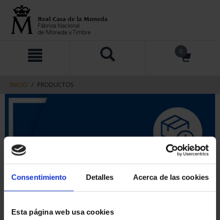
saltar
Saltar
0
al
al
contenido
men
de
navegacin
INICIO
PRODUCTOS
Consentimiento
Detalles
Acerca de las cookies
Esta página web usa cookies