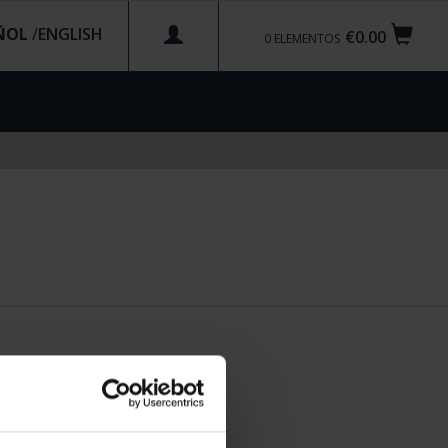
ÑOL
/
€0.00
0
ELEMENTOS