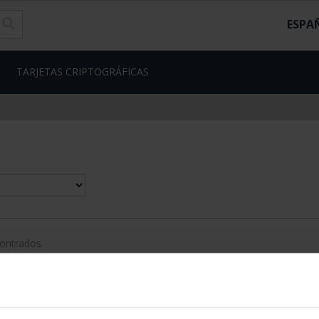
ESPA
TARJETAS CRIPTOGRÁFICAS
contrados