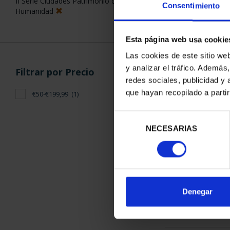
II Serie Ciudades Patrimonio de la
Consentimiento
Humanidad
Esta página web usa cookie
Las cookies de este sitio we
y analizar el tráfico. Ademá
Filtrar por Precio
CIUDADES PAT
redes sociales, publicidad y
SALA
que hayan recopilado a parti
€50-€199,99
(1)
73,
Selección
NECESARIAS
de
consentimiento
ORDENAR POR:
Denegar