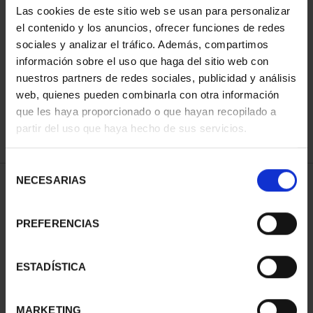
Las cookies de este sitio web se usan para personalizar
el contenido y los anuncios, ofrecer funciones de redes
sociales y analizar el tráfico. Además, compartimos
ORDENAR POR:
información sobre el uso que haga del sitio web con
nuestros partners de redes sociales, publicidad y análisis
web, quienes pueden combinarla con otra información
que les haya proporcionado o que hayan recopilado a
REFINAR
partir del uso que haya hecho de sus servicios.
Selección
NECESARIAS
de
1 Productos encontrados
consentimiento
PREFERENCIAS
ESTADÍSTICA
MARKETING