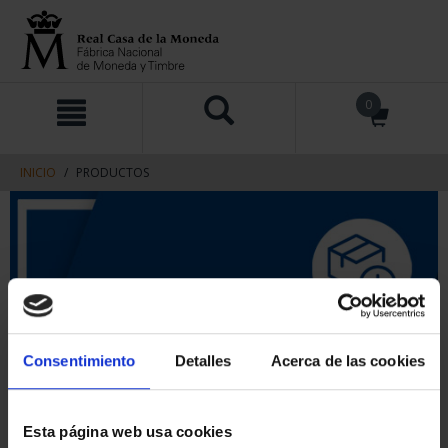
saltar
Saltar
0
al
al
contenido
men
de
navegacin
INICIO
PRODUCTOS
Consentimiento
Detalles
Acerca de las cookies
Esta página web usa cookies