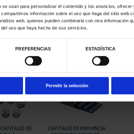
b se usan para personalizar el contenido y los anuncios, ofrecer
s, compartimos información sobre el uso que haga del sitio web 
ESPAÑOLAS -
SUSCRIPCIÓN CAPITALES DE
SUSC
 análisis web, quienes pueden combinarla con otra información q
LEDO
PROVINCIA 1
r del uso que haya hecho de sus servicios.
00 €
949,00 €
PREFERENCIAS
ESTADÍSTICA
Sólo para usuarios registrados
Sólo 
Permitir la selección
 CAPITALES DE
CAPITALES DE PROVINCIA