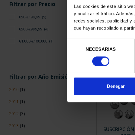
Filtrar por Precio
Las cookies de este sitio we
y analizar el tráfico. Ademá
€50-€199,99
(5)
CAPITALES 
redes sociales, publicidad y
TO
que hayan recopilado a parti
€500-€999,99
(4)
73,
€1.000-€100.000
(1)
Selección
NECESARIAS
de
consentimiento
Filtrar por Año Emisión
Denegar
2010
(1)
2011
(1)
2012
(3)
2013
(1)
SUSCRIPCIÓN