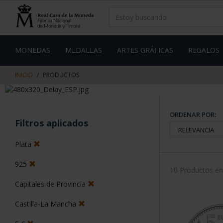
saltar
Saltar
al
al
contenido
men
de
navegacin
MONEDAS
MEDALLAS
ARTES GRÁFICAS
REGALOS
INICIO
PRODUCTOS
ORDENAR POR:
Filtros aplicados
Plata
925
10 Productos e
Capitales de Provincia
Castilla-La Mancha