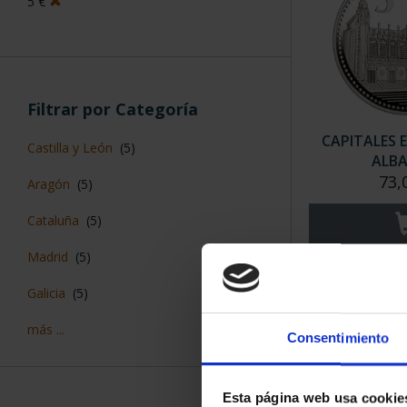
5 €
Filtrar por Categoría
CAPITALES 
Castilla y León
(5)
ALBA
73,
Aragón
(5)
Cataluña
(5)
Madrid
(5)
Galicia
(5)
más ...
Consentimiento
Esta página web usa cookie