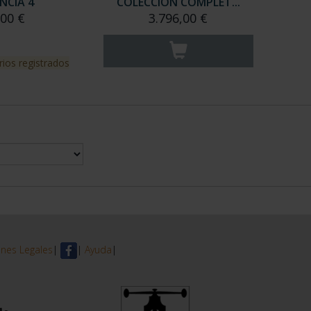
NCIA 4
COLECCION COMPLET...
,00 €
3.796,00 €
rios registrados
nes Legales
|
|
Ayuda
|