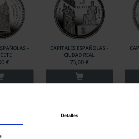
ESPAÑOLAS -
CAPITALES ESPAÑOLAS -
CAP
CETE
CIUDAD REAL
00 €
73,00 €
Detalles
s