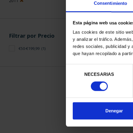
2011
Consentimiento
Esta página web usa cookie
Las cookies de este sitio we
Filtrar por Precio
y analizar el tráfico. Ademá
CAPITALES 
redes sociales, publicidad y
€50-€199,99
(1)
CIUDA
que hayan recopilado a parti
73,
Selección
NECESARIAS
de
consentimiento
ORDENAR POR:
Denegar