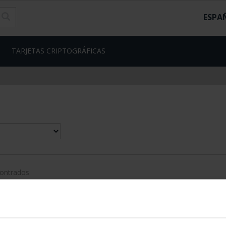
ESPA
TARJETAS CRIPTOGRÁFICAS
contrados