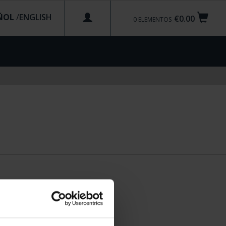
ÑOL
/
€0.00
0
ELEMENTOS