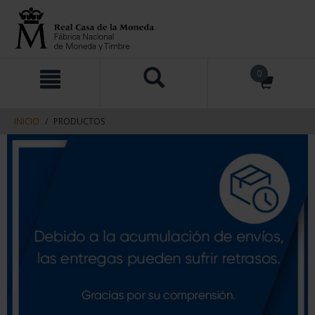
saltar
Saltar
0
al
al
contenido
men
de
navegacin
INICIO
PRODUCTOS