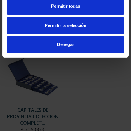
SUSCRIPCIÓN
SUSCRIPCIÓN
Permitir todas
CAPITALES DE
CAPITALES DE
PROVINCIA 3
PROVINCIA 4
949,00 €
949,00 €
Permitir la selección
Sólo para usuarios
Sólo para usuarios
registrados
registrados
Denegar
CAPITALES DE
PROVINCIA COLECCION
COMPLET...
3.796,00 €