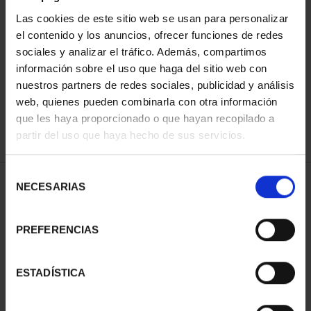
Las cookies de este sitio web se usan para personalizar
el contenido y los anuncios, ofrecer funciones de redes
ORDENAR POR:
sociales y analizar el tráfico. Además, compartimos
información sobre el uso que haga del sitio web con
nuestros partners de redes sociales, publicidad y análisis
web, quienes pueden combinarla con otra información
que les haya proporcionado o que hayan recopilado a
REFINAR
partir del uso que haya hecho de sus servicios.
Selección
1 Productos encontrados
NECESARIAS
de
consentimiento
PREFERENCIAS
ESTADÍSTICA