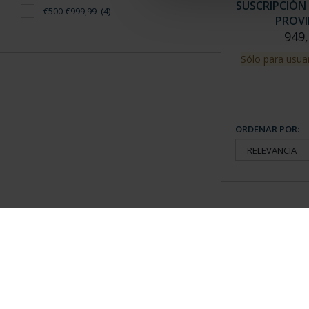
SUSCRIPCIÓN 
€500-€999,99
(4)
PROVI
949,
Sólo para usuar
ORDENAR POR:
Información General
Contacto
|
Preguntas Frequentes (FAQs)
|
Aviso Legal
|
Condicio