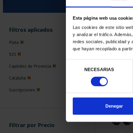
Esta página web usa cookie
ORDENAR POR:
Las cookies de este sitio we
Filtros aplicados
y analizar el tráfico. Ademá
redes sociales, publicidad y
Plata
que hayan recopilado a parti
925
4 Productos en
Selección
Capitales de Provincia
NECESARIAS
de
consentimiento
Cataluña
Suscripciones
Denegar
Filtrar por Precio