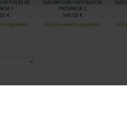
CAPITALES DE
SUSCRIPCIÓN CAPITALES DE
SUSC
NCIA 1
PROVINCIA 2
00 €
949,00 €
ios registrados
Sólo para usuarios registrados
Sólo 
nes Legales
|
|
Ayuda
|