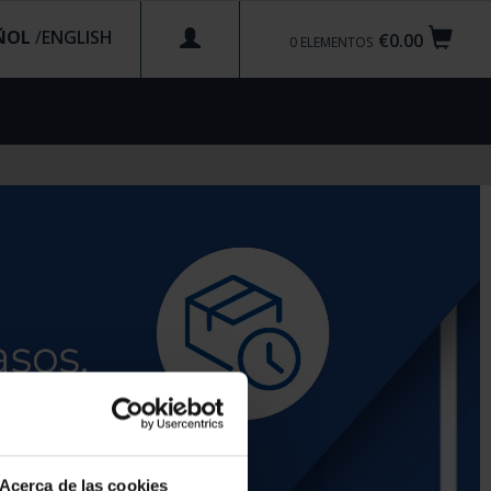
ÑOL
/
€0.00
0
ELEMENTOS
Acerca de las cookies