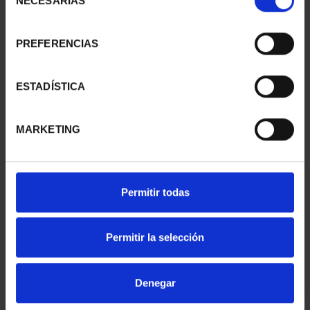
NECESARIAS
de
consentimiento
PREFERENCIAS
SUSCRIPCIÓN
SUSCRIPCIÓN
CAPITALES DE
CAPITALES DE
PROVINCIA 1
PROVINCIA 2
ESTADÍSTICA
949,00 €
949,00 €
Sólo para usuarios
Sólo para usuarios
MARKETING
registrados
registrados
Permitir todas
Permitir la selección
Denegar