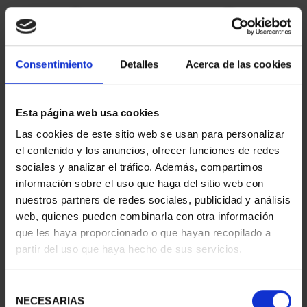
Consentimiento
Detalles
Acerca de las cookies
Esta página web usa cookies
Las cookies de este sitio web se usan para personalizar
CAPITALES ESPAÑOLAS
CAPITALES ESPAÑOLAS
el contenido y los anuncios, ofrecer funciones de redes
- BILBAO
- DONOSTIA
sociales y analizar el tráfico. Además, compartimos
73,00 €
73,00 €
información sobre el uso que haga del sitio web con
nuestros partners de redes sociales, publicidad y análisis
web, quienes pueden combinarla con otra información
que les haya proporcionado o que hayan recopilado a
partir del uso que haya hecho de sus servicios.
Selección
NECESARIAS
de