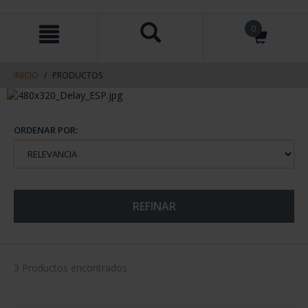
saltar
Saltar
0
al
al
contenido
men
de
navegacin
INICIO
PRODUCTOS
ORDENAR POR:
REFINAR
3 Productos encontrados