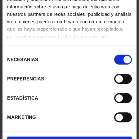
información sobre el uso que haga del sitio web con
nuestros partners de redes sociales, publicidad y análisis
web, quienes pueden combinarla con otra información
que les haya proporcionado o que hayan recopilado a
partir del uso que haya hecho de sus servicios.
SUSCRIPCIÓN
SUSCRIPCIÓN
CAPITALES DE
CAPITALES DE
PROVINCIA 3
PROVINCIA 4
Selección
949,00 €
949,00 €
NECESARIAS
de
consentimiento
Sólo para usuarios
Sólo para usuarios
registrados
registrados
PREFERENCIAS
ESTADÍSTICA
MARKETING