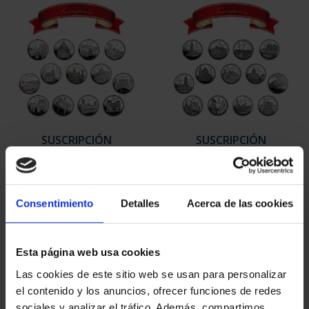
SUSCRIPCIÓN
SUSCRIPCIÓN
CAPITALES DE
CAPITALES DE
PROVINCIA 1
PROVINCIA 2
949,00 €
949,00 €
Consentimiento
Detalles
Acerca de las cookies
Sólo para usuarios
Sólo para usuarios
registrados
registrados
Esta página web usa cookies
Las cookies de este sitio web se usan para personalizar
el contenido y los anuncios, ofrecer funciones de redes
sociales y analizar el tráfico. Además, compartimos