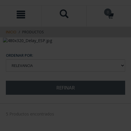
saltar
Saltar
0
al
al
contenido
men
de
navegacin
INICIO
PRODUCTOS
ORDENAR POR:
REFINAR
5 Productos encontrados