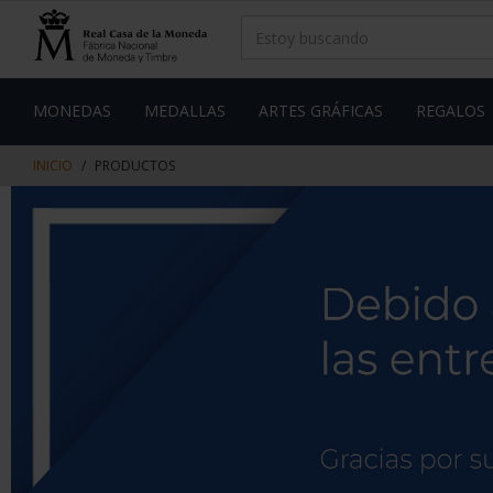
saltar
Saltar
al
al
contenido
men
de
navegacin
MONEDAS
MEDALLAS
ARTES GRÁFICAS
REGALOS
INICIO
PRODUCTOS