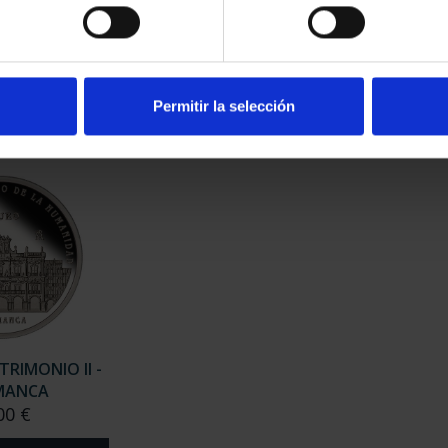
RIMONIO II -
CIUDADES PATRIMONIO II-
CIUD
NCA
IBIZA
00 €
73,00 €
Permitir la selección
TRIMONIO II -
MANCA
00 €