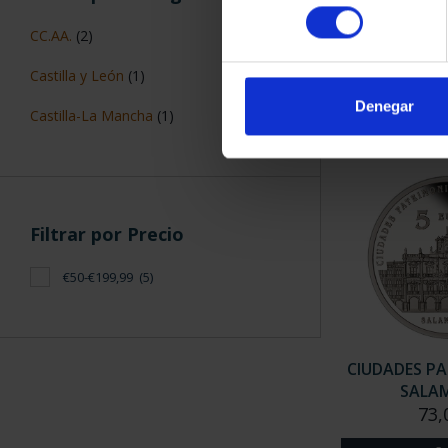
CIUDADES PAT
consentimiento
CUE
CC.AA.
(2)
73,
Castilla y León
(1)
Denegar
Castilla-La Mancha
(1)
Filtrar por Precio
€50-€199,99
(5)
CIUDADES PA
SALA
73,