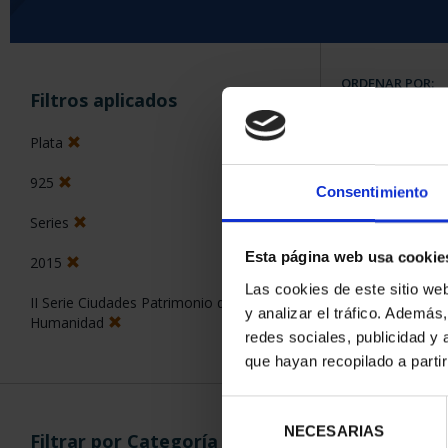
ORDENAR POR:
Filtros aplicados
Plata
925
Consentimiento
5 Productos en
Series
Esta página web usa cookie
2015
Las cookies de este sitio we
II Serie Ciudades Patrimonio de la
y analizar el tráfico. Ademá
Humanidad
redes sociales, publicidad y
que hayan recopilado a parti
Selección
NECESARIAS
de
Filtrar por Categoría