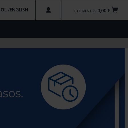
ÑOL
/
0,00 €
0
ELEMENTOS