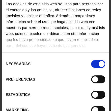
Las cookies de este sitio web se usan para personalizar
el contenido y los anuncios, ofrecer funciones de redes
sociales y analizar el tráfico. Además, compartimos
ORDENAR POR:
información sobre el uso que haga del sitio web con
nuestros partners de redes sociales, publicidad y análisis
web, quienes pueden combinarla con otra información
que les haya proporcionado o que hayan recopilado a
REFINAR
partir del uso que haya hecho de sus servicios.
Selección
NECESARIAS
de
2 Productos encontrados
consentimiento
PREFERENCIAS
ESTADÍSTICA
MARKETING