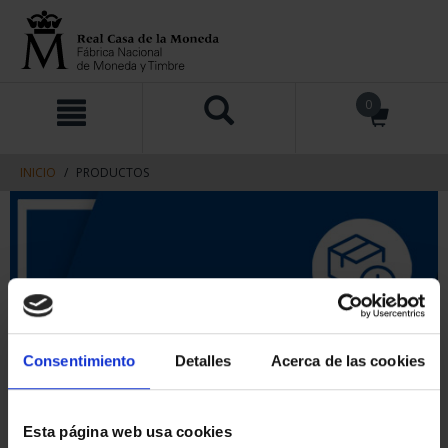
saltar
Saltar
0
al
al
contenido
men
de
navegacin
INICIO
PRODUCTOS
Consentimiento
Detalles
Acerca de las cookies
Esta página web usa cookies