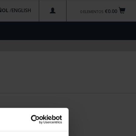
ÑOL
/
€0.00
0
ELEMENTOS