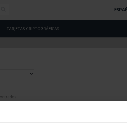
ESPA
TARJETAS CRIPTOGRÁFICAS
contrados