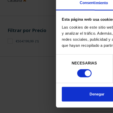
Cataluña
Consentimiento
Esta página web usa cookie
Las cookies de este sitio we
Filtrar por Precio
y analizar el tráfico. Ademá
CIUDADES PAT
redes sociales, publicidad y
€50-€199,99
(1)
TARR
que hayan recopilado a parti
73,
Selección
NECESARIAS
de
consentimiento
ORDENAR POR:
Denegar