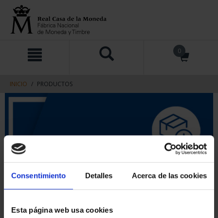
saltar
Saltar
0
al
al
contenido
men
de
navegacin
INICIO
PRODUCTOS
Consentimiento
Detalles
Acerca de las cookies
Esta página web usa cookies