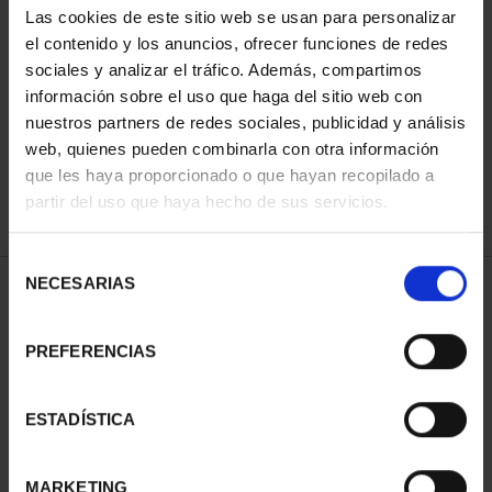
Las cookies de este sitio web se usan para personalizar
el contenido y los anuncios, ofrecer funciones de redes
sociales y analizar el tráfico. Además, compartimos
ORDENAR POR:
información sobre el uso que haga del sitio web con
nuestros partners de redes sociales, publicidad y análisis
web, quienes pueden combinarla con otra información
que les haya proporcionado o que hayan recopilado a
REFINAR
partir del uso que haya hecho de sus servicios.
Selección
NECESARIAS
de
2 Productos encontrados
consentimiento
PREFERENCIAS
ESTADÍSTICA
MARKETING