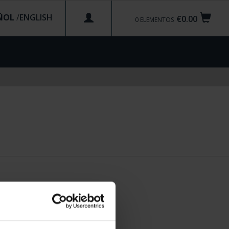
ÑOL
/
€0.00
0
ELEMENTOS