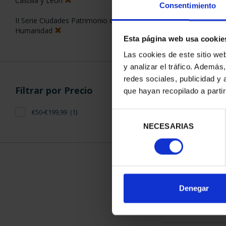
Consentimiento
Esta página web usa cookie
ORDENAR POR:
Filtros aplicados
Las cookies de este sitio we
y analizar el tráfico. Ademá
Plata
redes sociales, publicidad y
que hayan recopilado a parti
925
1 Productos en
Series
Selección
NECESARIAS
de
Web
consentimiento
Castilla y León
II Serie Ciudades Patrimonio de la
Humanidad
Denegar