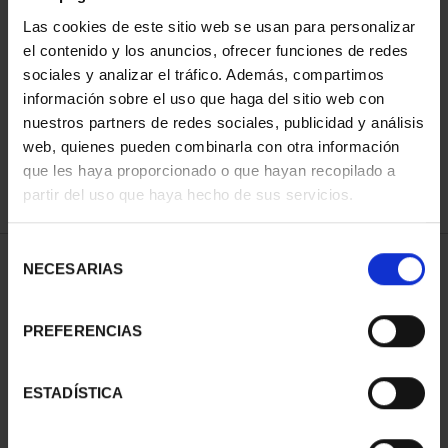
Las cookies de este sitio web se usan para personalizar
el contenido y los anuncios, ofrecer funciones de redes
ORDENAR POR:
sociales y analizar el tráfico. Además, compartimos
información sobre el uso que haga del sitio web con
nuestros partners de redes sociales, publicidad y análisis
web, quienes pueden combinarla con otra información
que les haya proporcionado o que hayan recopilado a
REFINAR
partir del uso que haya hecho de sus servicios.
Selección
1 Productos encontrados
NECESARIAS
de
consentimiento
PREFERENCIAS
ESTADÍSTICA