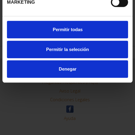
MARKETING
REFINAR
Permitir todas
Permitir la selección
Información General
Denegar
Contacto
Preguntas Frequentes (FAQs)
Aviso Legal
Condiciones Legales
Ayuda