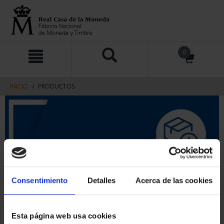
saltar
Saltar
0
al
al
contenido
men
de
navegacin
INICIO
PRODUCTOS
Consentimiento
Detalles
Acerca de las cookies
Esta página web usa cookies