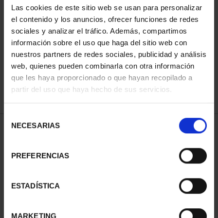
Las cookies de este sitio web se usan para personalizar
el contenido y los anuncios, ofrecer funciones de redes
sociales y analizar el tráfico. Además, compartimos
ORDENAR POR:
información sobre el uso que haga del sitio web con
nuestros partners de redes sociales, publicidad y análisis
web, quienes pueden combinarla con otra información
que les haya proporcionado o que hayan recopilado a
REFINAR
partir del uso que haya hecho de sus servicios.
Selección
NECESARIAS
de
1 Productos encontrados
consentimiento
PREFERENCIAS
ESTADÍSTICA
MARKETING