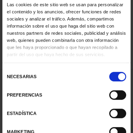
Las cookies de este sitio web se usan para personalizar
el contenido y los anuncios, ofrecer funciones de redes
sociales y analizar el tráfico. Además, compartimos
ORDENAR POR:
información sobre el uso que haga del sitio web con
nuestros partners de redes sociales, publicidad y análisis
web, quienes pueden combinarla con otra información
que les haya proporcionado o que hayan recopilado a
REFINAR
partir del uso que haya hecho de sus servicios.
Selección
NECESARIAS
de
2 Productos encontrados
consentimiento
PREFERENCIAS
ESTADÍSTICA
MARKETING