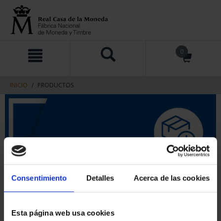
saltar
Saltar
0
al
al
contenido
men
de
navegacin
INICIO
PRODUCTOS
Consentimiento
Detalles
Acerca de las cookies
Esta página web usa cookies