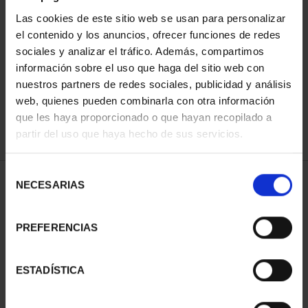
Las cookies de este sitio web se usan para personalizar
el contenido y los anuncios, ofrecer funciones de redes
ORDENAR POR:
sociales y analizar el tráfico. Además, compartimos
información sobre el uso que haga del sitio web con
nuestros partners de redes sociales, publicidad y análisis
web, quienes pueden combinarla con otra información
que les haya proporcionado o que hayan recopilado a
REFINAR
partir del uso que haya hecho de sus servicios.
Selección
2 Productos encontrados
NECESARIAS
de
consentimiento
PREFERENCIAS
ESTADÍSTICA