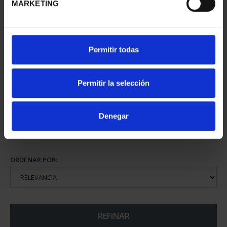
MARKETING
PATRIMONIO
CIUDADES PATRIMONIO
Permitir todas
NACIONAL II - PALACIO
- ALCALÁ DE HENARES
REAL DE...
73,00 €
73,00 €
Permitir la selección
Denegar
ORDENAR POR:
REFINAR