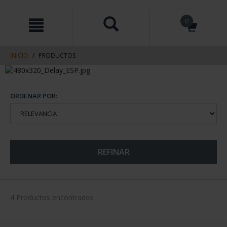
saltar
Saltar
0
al
al
contenido
men
de
navegacin
INICIO
PRODUCTOS
ORDENAR POR:
REFINAR
4 Productos encontrados