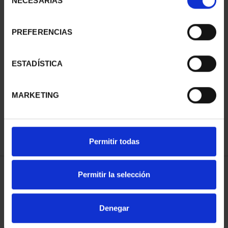
NECESARIAS
de
consentimiento
PREFERENCIAS
ESTADÍSTICA
SUSCRIPCIÓN
SUSCRIPCIÓN
CAPITALES DE
CAPITALES DE
MARKETING
PROVINCIA 3
PROVINCIA 4
949,00 €
949,00 €
Sólo para usuarios
Sólo para usuarios
registrados
registrados
Permitir todas
Permitir la selección
ORDENAR POR:
Denegar