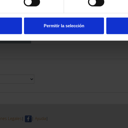
DE PROVINCIA
 COMPLET...
6,00 €
Permitir la selección
nes Legales
|
|
Ayuda
|