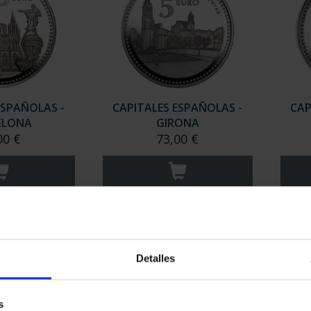
ESPAÑOLAS -
CAPITALES ESPAÑOLAS -
CAP
ELONA
GIRONA
00 €
73,00 €
Detalles
s