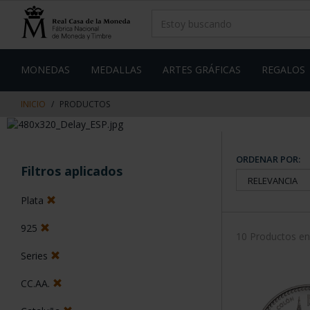
saltar
Saltar
al
al
contenido
men
de
navegacin
MONEDAS
MEDALLAS
ARTES GRÁFICAS
REGALOS
INICIO
PRODUCTOS
ORDENAR POR:
Filtros aplicados
Plata
925
10 Productos e
Series
CC.AA.