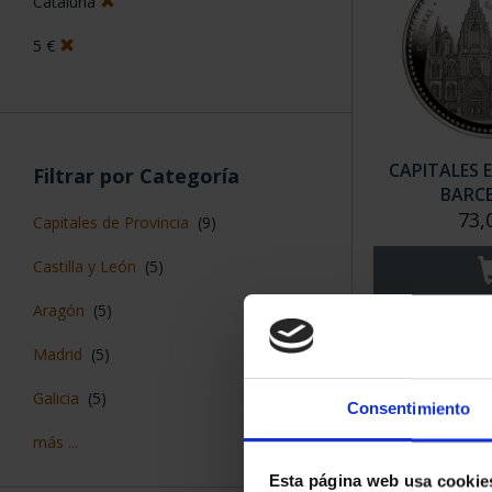
Cataluña
5 €
CAPITALES 
Filtrar por Categoría
BARC
73,
Capitales de Provincia
(9)
Castilla y León
(5)
Aragón
(5)
Madrid
(5)
Galicia
(5)
Consentimiento
más ...
Esta página web usa cookie