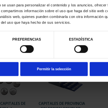
b se usan para personalizar el contenido y los anuncios, ofrecer
s, compartimos información sobre el uso que haga del sitio web 
RIMONIO III -
SUSCRIPCIÓN CAPITALES DE
SUSC
 análisis web, quienes pueden combinarla con otra información q
AGONA
PROVINCIA 1
r del uso que haya hecho de sus servicios.
00 €
949,00 €
PREFERENCIAS
ESTADÍSTICA
Sólo para usuarios registrados
Sólo 
Permitir la selección
 CAPITALES DE
CAPITALES DE PROVINCIA