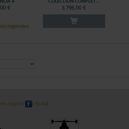
NCIA 4
COLECCION COMPLET...
,00 €
3.796,00 €
rios registrados
nes Legales
|
|
Ayuda
|