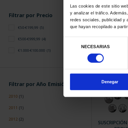
Las cookies de este sitio we
y analizar el tráfico. Ademá
Filtrar por Precio
CIUDADES PAT
redes sociales, publicidad y
TARR
que hayan recopilado a parti
€50-€199,99
(5)
73,
€500-€999,99
(4)
Selección
NECESARIAS
de
€1.000-€100.000
(1)
consentimiento
Denegar
Filtrar por Año Emisión
2010
(1)
2011
(1)
2012
(2)
SUSCRIPCIÓN