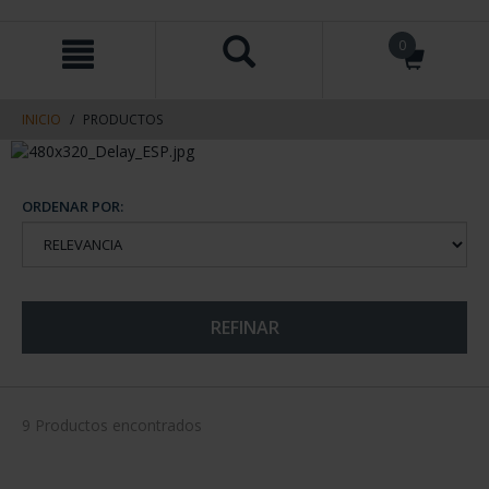
saltar
Saltar
0
al
al
contenido
men
de
navegacin
INICIO
PRODUCTOS
ORDENAR POR:
REFINAR
9 Productos encontrados