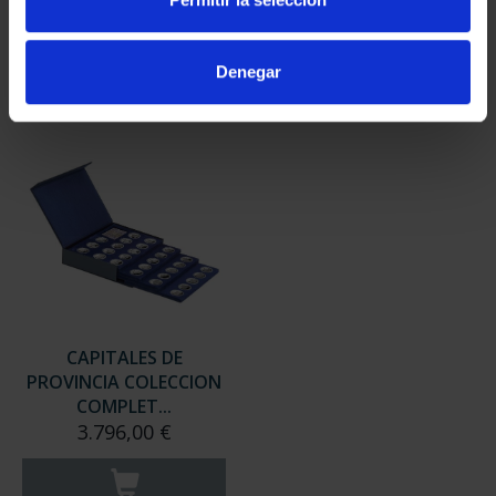
949,00 €
949,00 €
Sólo para usuarios
Sólo para usuarios
Denegar
registrados
registrados
CAPITALES DE
PROVINCIA COLECCION
COMPLET...
3.796,00 €