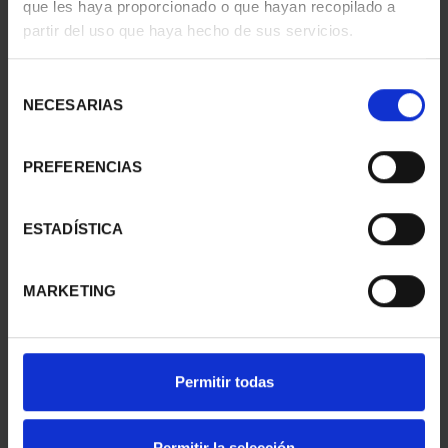
que les haya proporcionado o que hayan recopilado a
SUSCRIPCIÓN
SUSCRIPCIÓN
partir del uso que haya hecho de sus servicios.
CAPITALES DE
CAPITALES DE
PROVINCIA 1
PROVINCIA 2
Selección
949,00 €
949,00 €
NECESARIAS
de
Sólo para usuarios
Sólo para usuarios
consentimiento
registrados
registrados
PREFERENCIAS
ESTADÍSTICA
MARKETING
Permitir todas
SUSCRIPCIÓN
SUSCRIPCIÓN
CAPITALES DE
CAPITALES DE
PROVINCIA 3
PROVINCIA 4
Permitir la selección