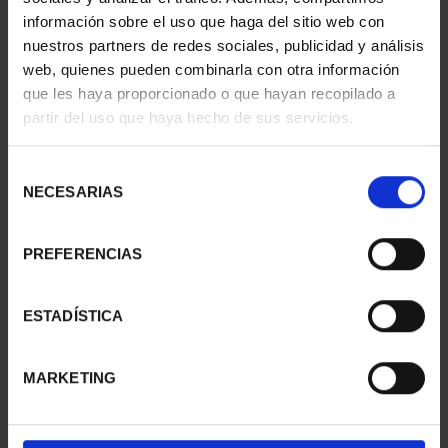
información sobre el uso que haga del sitio web con
nuestros partners de redes sociales, publicidad y análisis
web, quienes pueden combinarla con otra información
SUSCRIPCIÓN
SUSCRIPCIÓN
que les haya proporcionado o que hayan recopilado a
CAPITALES DE
CAPITALES DE
partir del uso que haya hecho de sus servicios.
PROVINCIA 1
PROVINCIA 2
949,00 €
949,00 €
Selección
Sólo para usuarios
Sólo para usuarios
NECESARIAS
de
registrados
registrados
consentimiento
PREFERENCIAS
ESTADÍSTICA
MARKETING