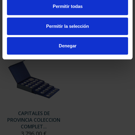
SUSCRIPCIÓN
SUSCRIPCIÓN
Permitir todas
CAPITALES DE
CAPITALES DE
PROVINCIA 3
PROVINCIA 4
949,00 €
949,00 €
Permitir la selección
Sólo para usuarios
Sólo para usuarios
registrados
registrados
Denegar
CAPITALES DE
PROVINCIA COLECCION
COMPLET...
3.796,00 €