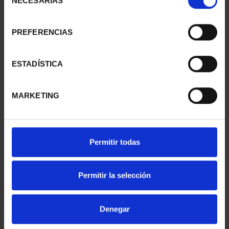
NECESARIAS
de
consentimiento
PREFERENCIAS
SUSCRIPCIÓN
SUSCRIPCIÓN
CAPITALES DE
CAPITALES DE
PROVINCIA 1
PROVINCIA 2
ESTADÍSTICA
949,00 €
949,00 €
Sólo para usuarios
Sólo para usuarios
MARKETING
registrados
registrados
Permitir todas
Permitir la selección
Denegar