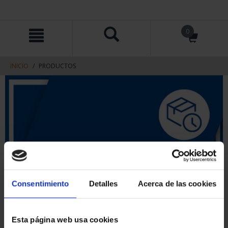
saltar
Saltar
0
al
al
contenido
men
de
navegacin
INICIO
PRODUCTOS
Consentimiento
Detalles
Acerca de las cookies
Esta página web usa cookies