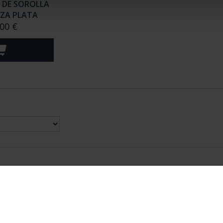
 DE SOROLLA
NZA PLATA
00 €
nes Legales
|
|
Ayuda
|