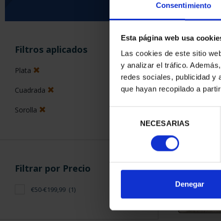
Consentimiento
Esta página web usa cookie
ORDENAR POR:
Filtros aplicados
Las cookies de este sitio we
y analizar el tráfico. Ademá
Plata
redes sociales, publicidad y
que hayan recopilado a parti
Cuadrada
1 Productos en
Sorolla
Selección
NECESARIAS
de
consentimiento
Filtrar por Precio
Denegar
€50-€199,99
(1)