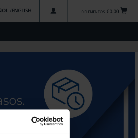
ÑOL
/
€0.00
0
ELEMENTOS