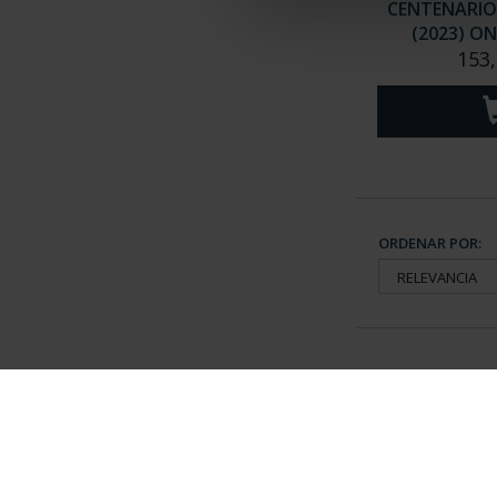
CENTENARIO
(2023) O
153,
ORDENAR POR:
Información General
Contacto
|
Preguntas Frequentes (FAQs)
|
Aviso Legal
|
Condicio