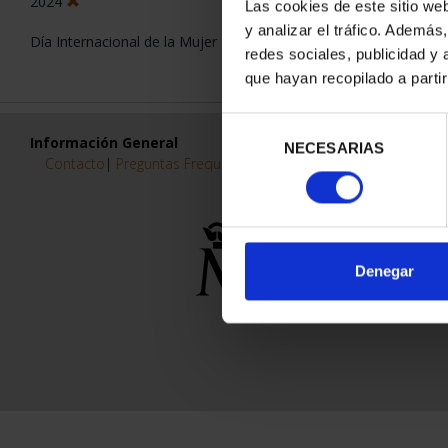
2024
Las cookies de este sitio we
y analizar el tráfico. Ademá
Día Internacional de la Mujer
redes sociales, publicidad y
que hayan recopilado a parti
Selección
Información General
NECESARIAS
de
Contacto
|
Preguntas Frequentes (FAQs)
|
Aviso Legal
|
Condicio
consentimiento
Denegar