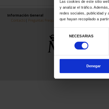
Las cookies de este sitio we
y analizar el tráfico. Ademá
redes sociales, publicidad y
Información General
que hayan recopilado a parti
Contacto
|
Preguntas Frequentes (FAQs)
|
Aviso Legal
|
Condicio
Selección
NECESARIAS
de
consentimiento
Denegar