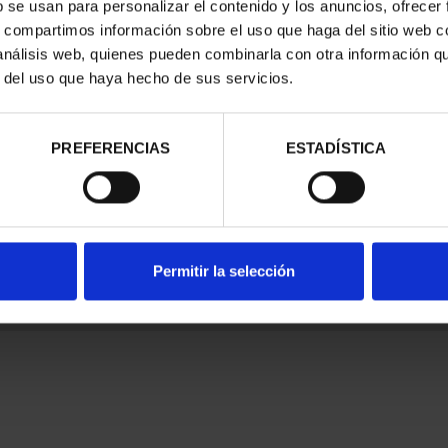
b se usan para personalizar el contenido y los anuncios, ofrecer
s, compartimos información sobre el uso que haga del sitio web 
 análisis web, quienes pueden combinarla con otra información q
r del uso que haya hecho de sus servicios.
nes Legales
|
|
Ayuda
|
PREFERENCIAS
ESTADÍSTICA
Permitir la selección