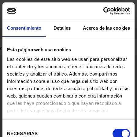
saltar
Saltar
0
al
al
contenido
men
de
Consentimiento
Detalles
Acerca de las cookies
navegacin
INICIO
PRODUCTOS
0 Productos encontrados
Esta página web usa cookies
Las cookies de este sitio web se usan para personalizar
Información General
el contenido y los anuncios, ofrecer funciones de redes
Contacto
sociales y analizar el tráfico. Además, compartimos
Preguntas Frequentes (FAQs)
información sobre el uso que haga del sitio web con
Aviso Legal
nuestros partners de redes sociales, publicidad y análisis
web, quienes pueden combinarla con otra información
Condiciones Legales
que les haya proporcionado o que hayan recopilado a
partir del uso que haya hecho de sus servicios.
Ayuda
Selección
NECESARIAS
de