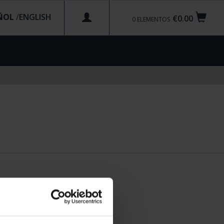
ÑOL
/
€0.00
0
ELEMENTOS