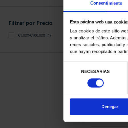
Consentimiento
Filtrar por Precio
Esta página web usa cookie
Las cookies de este sitio we
€1.000-€100.000
(1)
y analizar el tráfico. Ademá
275 ANIVERS
redes sociales, publicidad y
(2021) CO
que hayan recopilado a parti
1.069
Selección
NECESARIAS
de
consentimiento
ORDENAR POR:
Denegar