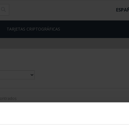
ESPA
TARJETAS CRIPTOGRÁFICAS
contrados