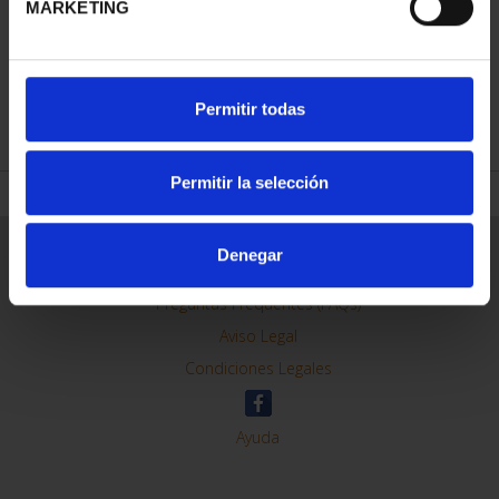
MARKETING
REFINAR
Permitir todas
Permitir la selección
Información General
Denegar
Contacto
Preguntas Frequentes (FAQs)
Aviso Legal
Condiciones Legales
Ayuda