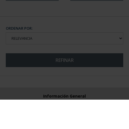
ORDENAR POR:
REFINAR
Información General
Contacto
Preguntas Frequentes (FAQs)
Aviso Legal
Condiciones Legales