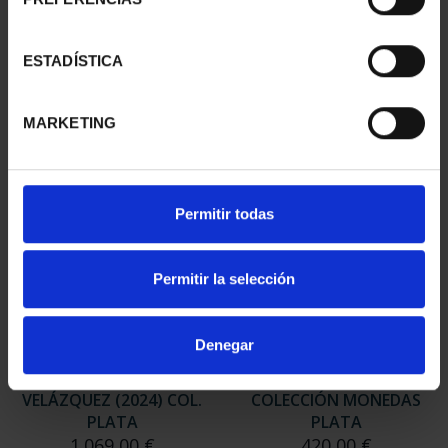
PICASSO (2023)
PICASSO (2023)
COLECCIÓN COMPLETA
COLECCIÓN 6 ONZAS
2.128,00 €
978,00 €
ESTADÍSTICA
MARKETING
Permitir todas
Permitir la selección
Denegar
425 ANIV. DE
AÑO GAUDÍ -
VELÁZQUEZ (2024) COL.
COLECCIÓN MONEDAS
PLATA
PLATA
1.069,00 €
420,00 €