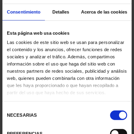
Consentimiento
Detalles
Acerca de las cookies
XIII SERIE
275 ANIVERSARIO DE
IBEROAMERICANA
GOYA (2021)
Esta página web usa cookies
"CAPITALES"
COLECCIÓN...
Las cookies de este sitio web se usan para personalizar
595,00 €
1.069,00 €
el contenido y los anuncios, ofrecer funciones de redes
sociales y analizar el tráfico. Además, compartimos
información sobre el uso que haga del sitio web con
nuestros partners de redes sociales, publicidad y análisis
web, quienes pueden combinarla con otra información
que les haya proporcionado o que hayan recopilado a
partir del uso que haya hecho de sus servicios.
Selección
NECESARIAS
de
consentimiento
PREFERENCIAS