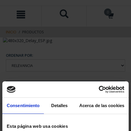
saltar
Saltar
0
al
al
contenido
men
de
navegacin
INICIO
PRODUCTOS
ORDENAR POR:
REFINAR
Consentimiento
Detalles
Acerca de las cookies
1 Productos encontrados
Esta página web usa cookies