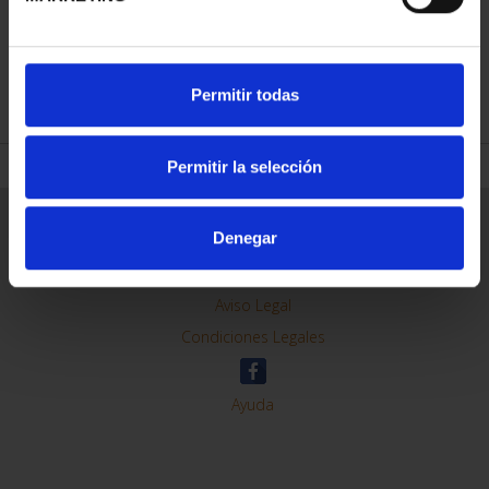
REFINAR
Permitir todas
Permitir la selección
Información General
Denegar
Contacto
Preguntas Frequentes (FAQs)
Aviso Legal
Condiciones Legales
Ayuda