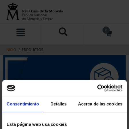
saltar
Saltar
0
al
al
contenido
men
de
navegacin
INICIO
PRODUCTOS
Consentimiento
Detalles
Acerca de las cookies
Esta página web usa cookies