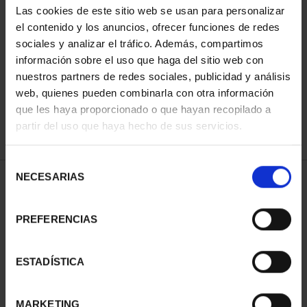
Las cookies de este sitio web se usan para personalizar
el contenido y los anuncios, ofrecer funciones de redes
sociales y analizar el tráfico. Además, compartimos
ORDENAR POR:
información sobre el uso que haga del sitio web con
nuestros partners de redes sociales, publicidad y análisis
web, quienes pueden combinarla con otra información
que les haya proporcionado o que hayan recopilado a
REFINAR
partir del uso que haya hecho de sus servicios.
Selección
NECESARIAS
de
1 Productos encontrados
consentimiento
PREFERENCIAS
ESTADÍSTICA
MARKETING