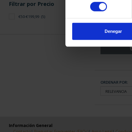
consentimiento
Filtrar por Precio
€50-€199,99
(5)
CIUDADES PAT
TO
Denegar
73,
ORDENAR POR:
Información General
Contacto
|
Preguntas Frequentes (FAQs)
|
Aviso Legal
|
Condicio