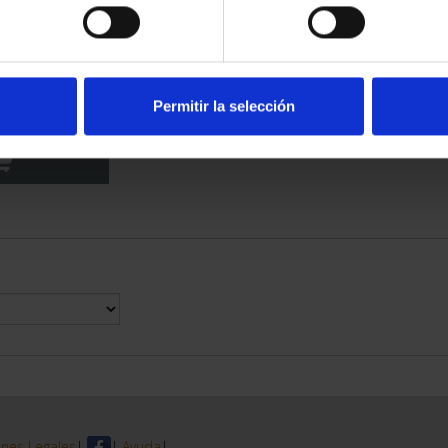
RIMONIO III -
LEDO
Permitir la selección
00 €
nes Legales
|
|
Ayuda
|