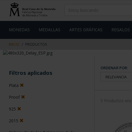
saltar
Saltar
al
al
contenido
men
de
navegacin
MONEDAS
MEDALLAS
ARTES GRÁFICAS
REGALOS
INICIO
PRODUCTOS
ORDENAR POR:
Filtros aplicados
Plata
Proof
5 Productos en
925
2015