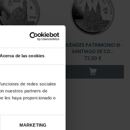
ADES PATRIMONIO III -
CIUDADES PATRIMONIO III -
UBEDA
SANTIAGO DE CO...
Acerca de las cookies
73,00 €
73,00 €
 funciones de redes sociales
con nuestros partners de
ue les haya proporcionado o
MARKETING