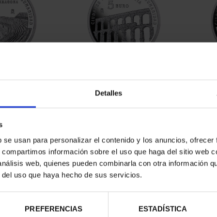
RIMONIO III -
CIUDADES PATRIMONIO III -
CIUD
AGONA
SEGOVIA
Detalles
00 €
73,00 €
s
b se usan para personalizar el contenido y los anuncios, ofrecer
s, compartimos información sobre el uso que haga del sitio web 
 análisis web, quienes pueden combinarla con otra información q
r del uso que haya hecho de sus servicios.
PREFERENCIAS
ESTADÍSTICA