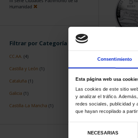
III Serie Ciudades Patrimonio de la
Humanidad
Filtrar por Categoría
CIUDADES PAT
TARR
CC.AA.
(4)
Consentimiento
73,
Castilla y León
(1)
Esta página web usa cookie
Cataluña
(1)
Las cookies de este sitio we
Galicia
(1)
y analizar el tráfico. Ademá
redes sociales, publicidad y
Castilla-La Mancha
(1)
que hayan recopilado a parti
Selección
NECESARIAS
de