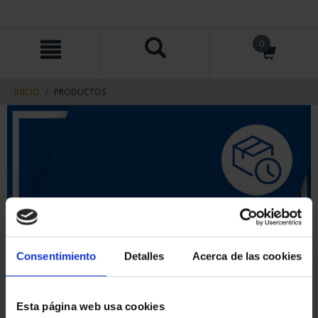
saltar
Saltar
0
al
al
contenido
men
de
navegacin
INICIO
PRODUCTOS
Consentimiento
Detalles
Acerca de las cookies
Esta página web usa cookies